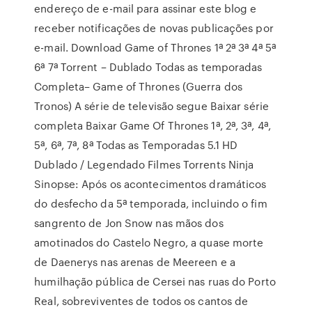
endereço de e-mail para assinar este blog e
receber notificações de novas publicações por
e-mail. Download Game of Thrones 1ª 2ª 3ª 4ª 5ª
6ª 7ª Torrent – Dublado Todas as temporadas
Completa– Game of Thrones (Guerra dos
Tronos) A série de televisão segue Baixar série
completa Baixar Game Of Thrones 1ª, 2ª, 3ª, 4ª,
5ª, 6ª, 7ª, 8ª Todas as Temporadas 5.1 HD
Dublado / Legendado Filmes Torrents Ninja
Sinopse: Após os acontecimentos dramáticos
do desfecho da 5ª temporada, incluindo o fim
sangrento de Jon Snow nas mãos dos
amotinados do Castelo Negro, a quase morte
de Daenerys nas arenas de Meereen e a
humilhação pública de Cersei nas ruas do Porto
Real, sobreviventes de todos os cantos de