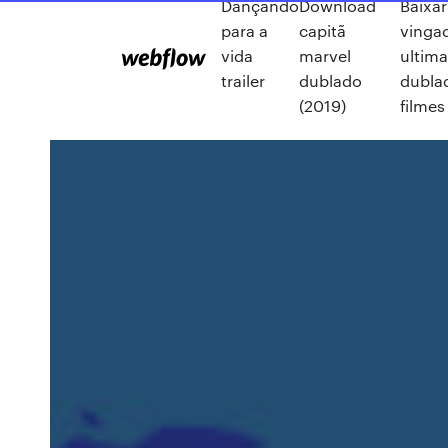
Dançando
Download
Baixar
para a
capitã
vinga
vida
marvel
ultima
trailer
dublado
dubla
(2019)
filmes