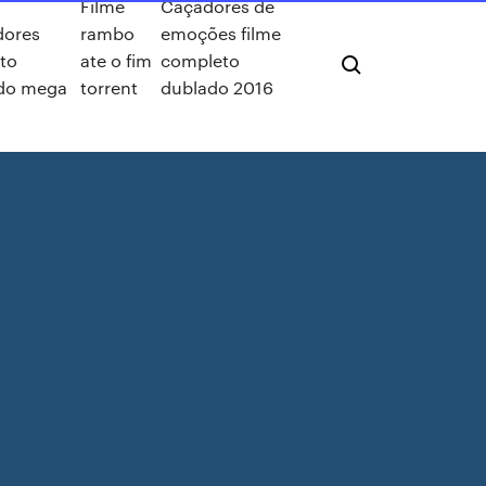
Filme
Caçadores de
dores
rambo
emoções filme
to
ate o fim
completo
do mega
torrent
dublado 2016