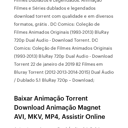
Filmes e Séries dublados e legendados
download torrent com qualidade e em diversos
formatos, grátis . DC Comics: Coleção de
Filmes Animados Originais (1993-2013) BluRay
720p Dual Audio - Download Torrent. DC
Comics: Coleção de Filmes Animados Originais
(1993-2013) BluRay 720p Dual Audio - Download
Torrent 22 de janeiro de 2019 82 Filmes em
Bluray Torrent (2012-2013-2014-2015) Dual Áudio
/ Dublado 5.1 BluRay 720p – Download;
Baixar Animação Torrent
Download Animação Magnet
AVI, MKV, MP4, Assistir Online