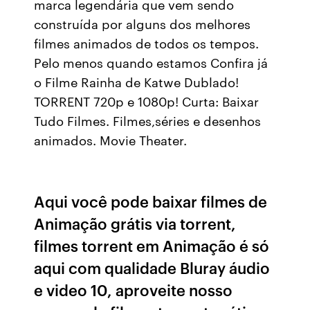
marca legendária que vem sendo
construída por alguns dos melhores
filmes animados de todos os tempos.
Pelo menos quando estamos Confira já
o Filme Rainha de Katwe Dublado!
TORRENT 720p e 1080p! Curta: Baixar
Tudo Filmes. Filmes,séries e desenhos
animados. Movie Theater.
Aqui você pode baixar filmes de
Animação grátis via torrent,
filmes torrent em Animação é só
aqui com qualidade Bluray áudio
e video 10, aproveite nosso