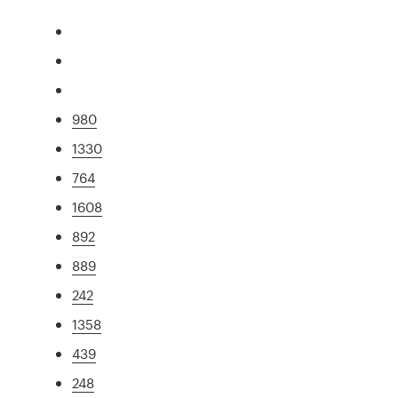
980
1330
764
1608
892
889
242
1358
439
248