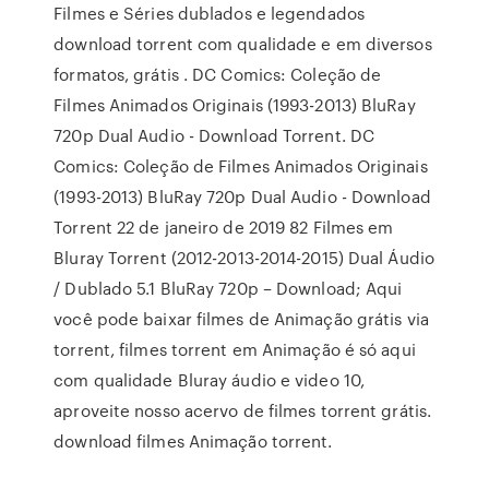
Filmes e Séries dublados e legendados
download torrent com qualidade e em diversos
formatos, grátis . DC Comics: Coleção de
Filmes Animados Originais (1993-2013) BluRay
720p Dual Audio - Download Torrent. DC
Comics: Coleção de Filmes Animados Originais
(1993-2013) BluRay 720p Dual Audio - Download
Torrent 22 de janeiro de 2019 82 Filmes em
Bluray Torrent (2012-2013-2014-2015) Dual Áudio
/ Dublado 5.1 BluRay 720p – Download; Aqui
você pode baixar filmes de Animação grátis via
torrent, filmes torrent em Animação é só aqui
com qualidade Bluray áudio e video 10,
aproveite nosso acervo de filmes torrent grátis.
download filmes Animação torrent.