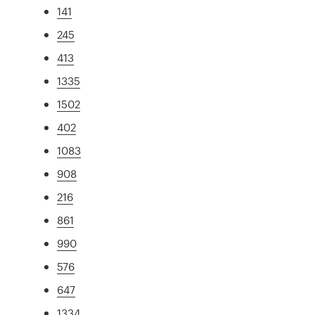
141
245
413
1335
1502
402
1083
908
216
861
990
576
647
1334